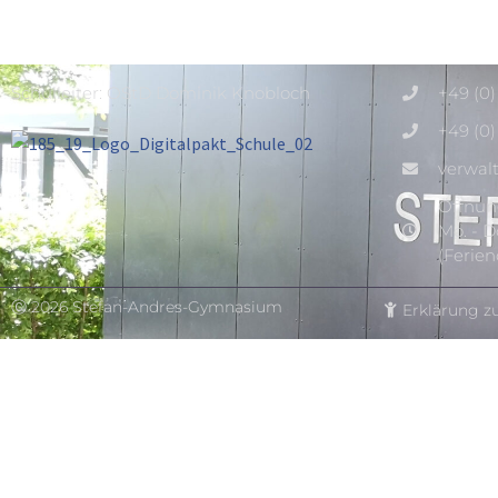
Schulleiter: OStD Dominik Knobloch
+49 (0
+49 (0
verwal
Öffnung
Mo. - Do
(Ferie
Ⓒ 2026 Stefan-Andres-Gymnasium
Erklärung zu