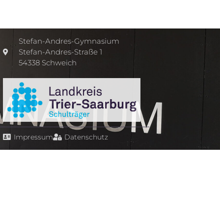
Stefan-Andres-Gymnasium
Stefan-Andres-Straße 1
54338 Schweich
Impressum
Datenschutz