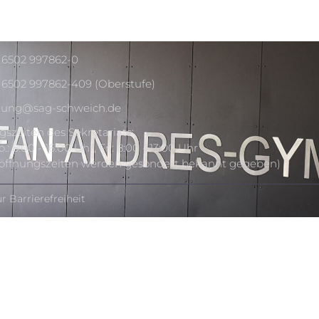
) 6502 997862-0
) 6502 997862-409 (Oberstufe)
tung@sag-schweich.de
szeiten des Sekretariats:
.: 8:00 - 16:00 Uhr, Fr.: 8:00 - 13:00 Uhr
nöffnungszeiten werden gesondert bekannt gegeben)
r Barrierefreiheit