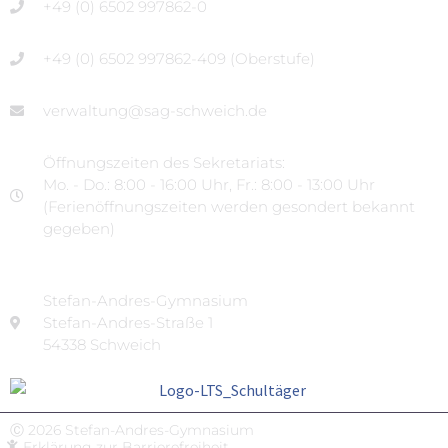
+49 (0) 6502 997862-0
+49 (0) 6502 997862-409 (Oberstufe)
verwaltung@sag-schweich.de
Öffnungszeiten des Sekretariats:
Mo. - Do.: 8:00 - 16:00 Uhr, Fr.: 8:00 - 13:00 Uhr
(Ferienöffnungszeiten werden gesondert bekannt
gegeben)
Stefan-Andres-Gymnasium
Stefan-Andres-Straße 1
54338 Schweich
Ⓒ 2026 Stefan-Andres-Gymnasium
Erklärung zur Barrierefreiheit