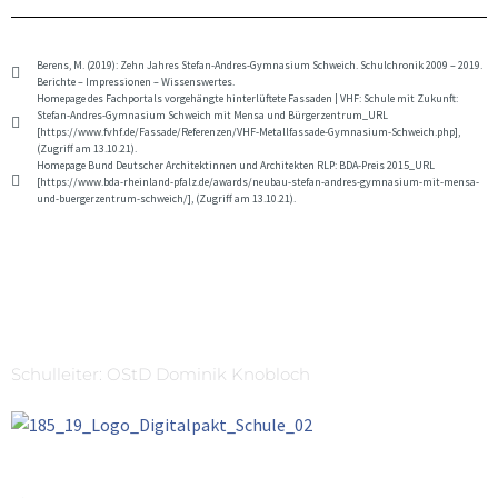
Berens, M. (2019): Zehn Jahres Stefan-Andres-Gymnasium Schweich. Schulchronik 2009 – 2019.
Berichte – Impressionen – Wissenswertes.
Homepage des Fachportals vorgehängte hinterlüftete Fassaden | VHF: Schule mit Zukunft:
Stefan-Andres-Gymnasium Schweich mit Mensa und Bürgerzentrum_URL
[https://www.fvhf.de/Fassade/Referenzen/VHF-Metallfassade-Gymnasium-Schweich.php],
(Zugriff am 13.10.21).
Homepage Bund Deutscher Architektinnen und Architekten RLP: BDA-Preis 2015_URL
[https://www.bda-rheinland-pfalz.de/awards/neubau-stefan-andres-gymnasium-mit-mensa-
und-buergerzentrum-schweich/], (Zugriff am 13.10.21).
Schulleiter: OStD Dominik Knobloch