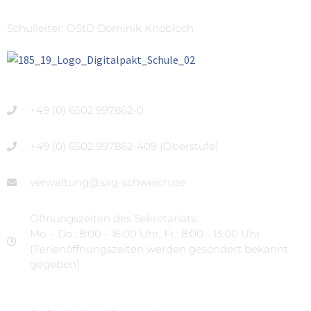
Schulleiter: OStD Dominik Knobloch
+49 (0) 6502 997862-0
+49 (0) 6502 997862-409 (Oberstufe)
verwaltung@sag-schweich.de
Öffnungszeiten des Sekretariats:
Mo. - Do.: 8:00 - 16:00 Uhr, Fr.: 8:00 - 13:00 Uhr
(Ferienöffnungszeiten werden gesondert bekannt
gegeben)