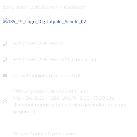
Schulleiter: OStD Dominik Knobloch
+49 (0) 6502 997862-0
+49 (0) 6502 997862-409 (Oberstufe)
verwaltung@sag-schweich.de
Öffnungszeiten des Sekretariats:
Mo. - Do.: 8:00 - 16:00 Uhr, Fr.: 8:00 - 13:00 Uhr
(Ferienöffnungszeiten werden gesondert bekannt
gegeben)
Stefan-Andres-Gymnasium