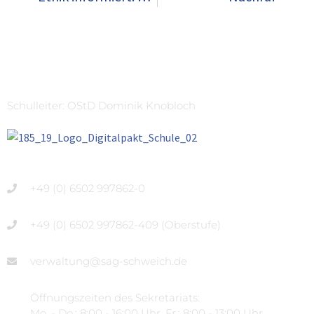
Schulleiter: OStD Dominik Knobloch
+49 (0) 6502 997862-0
+49 (0) 6502 997862-409 (Oberstufe)
verwaltung@sag-schweich.de
Öffnungszeiten des Sekretariats:
Mo. - Do.: 8:00 - 16:00 Uhr, Fr.: 8:00 - 13:00 Uhr