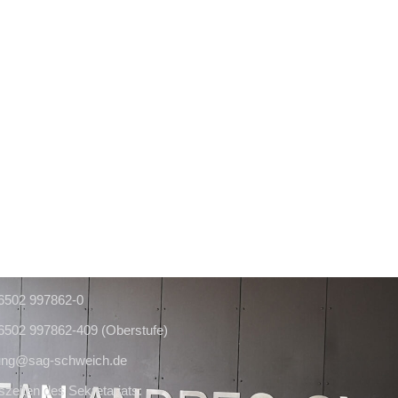
 6502 997862-0
 6502 997862-409 (Oberstufe)
ung@sag-schweich.de
zeiten des Sekretariats: