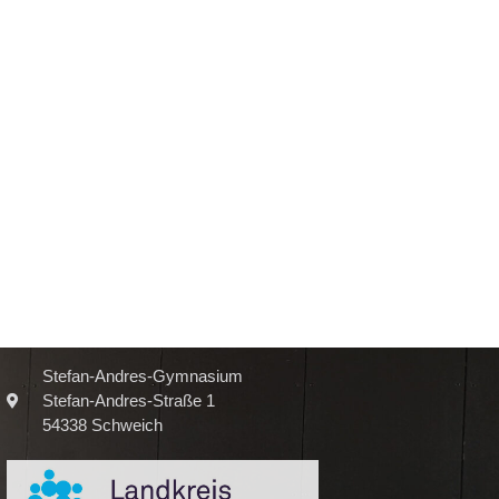
Stefan-Andres-Gymnasium
Stefan-Andres-Straße 1
54338 Schweich