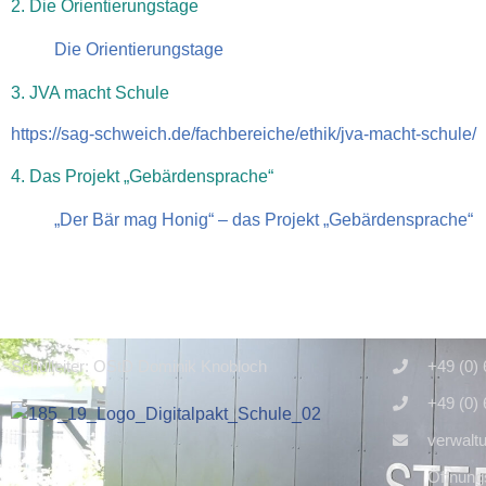
2. Die Orientierungstage
Die Orientierungstage
3. JVA macht Schule
https://sag-schweich.de/fachbereiche/ethik/jva-macht-schule/
4. Das Projekt „Gebärdensprache“
„Der Bär mag Honig“ – das Projekt „Gebärdensprache“
Schulleiter: OStD Dominik Knobloch
+49 (0)
+49 (0)
verwalt
Öffnungs