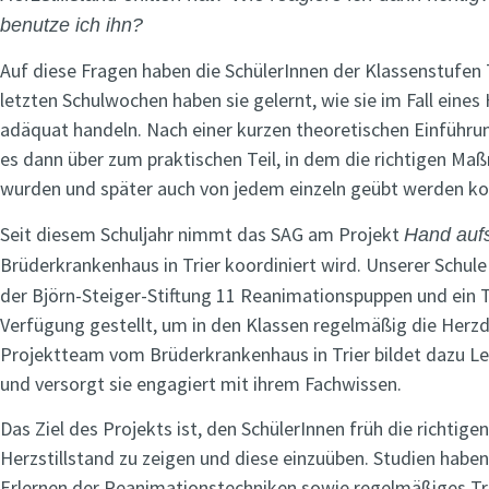
benutze ich ihn?
Auf diese Fragen haben die SchülerInnen der Klassenstufen 7
letzten Schulwochen haben sie gelernt, wie sie im Fall eines 
adäquat handeln. Nach einer kurzen theoretischen Einführ
es dann über zum praktischen Teil, in dem die richtigen Ma
wurden und später auch von jedem einzeln geübt werden ko
Seit diesem Schuljahr nimmt das SAG am Projekt
Hand auf
Brüderkrankenhaus in Trier koordiniert wird. Unserer Schul
der Björn-Steiger-Stiftung 11 Reanimationspuppen und ein Tr
Verfügung gestellt, um in den Klassen regelmäßig die Her
Projektteam vom Brüderkrankenhaus in Trier bildet dazu Le
und versorgt sie engagiert mit ihrem Fachwissen.
Das Ziel des Projekts ist, den SchülerInnen früh die richt
Herzstillstand zu zeigen und diese einzuüben. Studien haben
Erlernen der Reanimationstechniken sowie regelmäßiges Tr