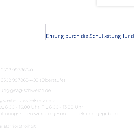
) 6502 997862-0
) 6502 997862-409 (Oberstufe)
tung@sag-schweich.de
szeiten des Sekretariats:
.: 8:00 - 16:00 Uhr, Fr.: 8:00 - 13:00 Uhr
nöffnungszeiten werden gesondert bekannt gegeben)
r Barrierefreiheit