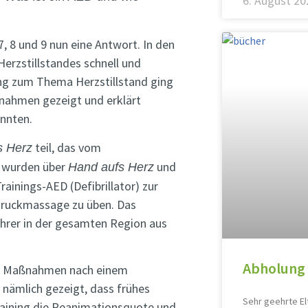
6. August 20
, 8 und 9 nun eine Antwort. In den
Herzstillstandes schnell und
ung zum Thema Herzstillstand ging
ßnahmen gezeigt und erklärt
nnten.
teil, das vom
s Herz
e wurden über
und
Hand aufs Herz
ainings-AED (Defibrillator) zur
zdruckmassage zu üben. Das
hrer in der gesamten Region aus
Abholung 
igen Maßnahmen nach einem
 nämlich gezeigt, dass frühes
Sehr geehrte El
aining die Reanimationsquote und