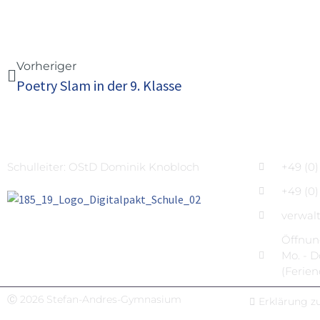
Vorheriger
Poetry Slam in der 9. Klasse
Schulleiter: OStD Dominik Knobloch
+49 (0
+49 (0
verwal
Öffnung
Mo. - Do
(Ferie
Ⓒ 2026 Stefan-Andres-Gymnasium
Erklärung zu