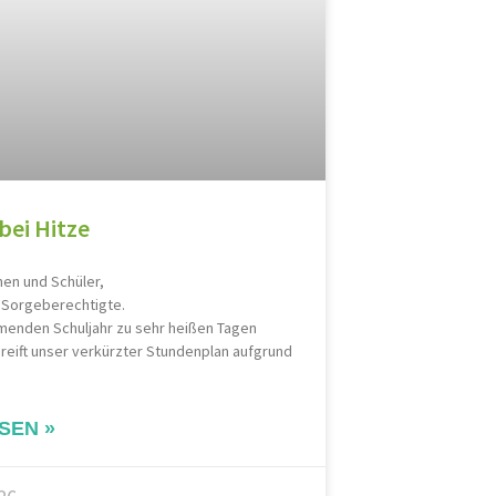
bei Hitze
nen und Schüler,
d Sorgeberechtigte.
menden Schuljahr zu sehr heißen Tagen
eift unser verkürzter Stundenplan aufgrund
SEN »