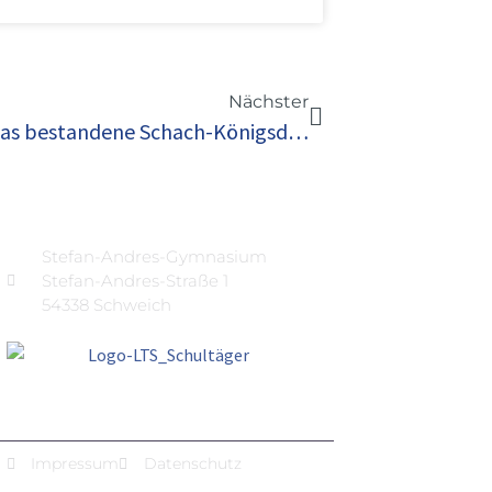
Nächster
Ehrung durch die Schulleitung für das bestandene Schach-Königsdiplom
Stefan-Andres-Gymnasium
Stefan-Andres-Straße 1
54338 Schweich
Impressum
Datenschutz