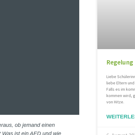
Regelung 
Liebe Schülerin
liebe Eltern un
Falls es im kom
kommen wird, gr
von Hitze.
WEITERLE
heraus, ob jemand einen
g? Was ist ein AED und wie