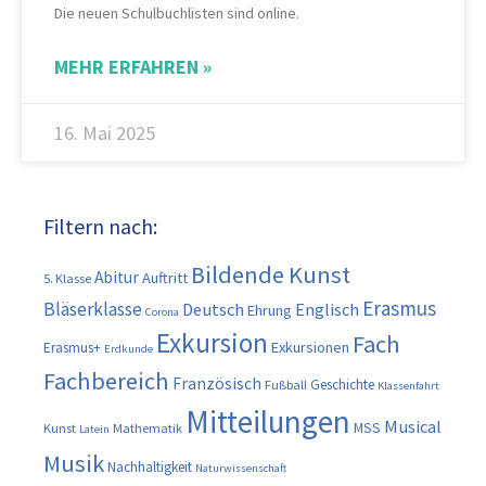
Die neuen Schulbuchlisten sind online.
MEHR ERFAHREN »
16. Mai 2025
Filtern nach:
Bildende Kunst
Abitur
Auftritt
5. Klasse
Erasmus
Bläserklasse
Deutsch
Englisch
Ehrung
Corona
Exkursion
Fach
Exkursionen
Erasmus+
Erdkunde
Fachbereich
Französisch
Geschichte
Fußball
Klassenfahrt
Mitteilungen
Musical
MSS
Kunst
Mathematik
Latein
Musik
Nachhaltigkeit
Naturwissenschaft