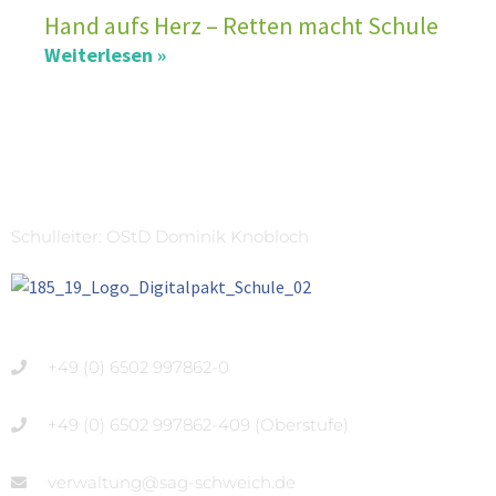
Hand aufs Herz – Retten macht Schule
Weiterlesen »
Schulleiter: OStD Dominik Knobloch
+49 (0) 6502 997862-0
+49 (0) 6502 997862-409 (Oberstufe)
verwaltung@sag-schweich.de