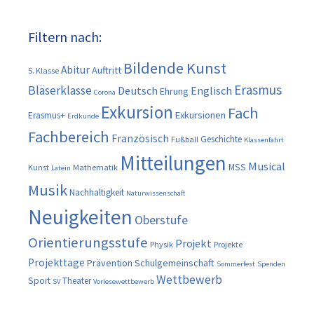
Filtern nach:
Bildende Kunst
Abitur
Auftritt
5. Klasse
Erasmus
Bläserklasse
Deutsch
Englisch
Ehrung
Corona
Exkursion
Fach
Exkursionen
Erasmus+
Erdkunde
Fachbereich
Französisch
Geschichte
Fußball
Klassenfahrt
Mitteilungen
Musical
MSS
Kunst
Mathematik
Latein
Musik
Nachhaltigkeit
Naturwissenschaft
Neuigkeiten
Oberstufe
Orientierungsstufe
Projekt
Physik
Projekte
Projekttage
Prävention
Schulgemeinschaft
Sommerfest
Spenden
Wettbewerb
Sport
Theater
SV
Vorlesewettbewerb