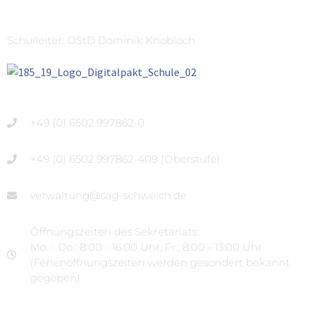
Schulleiter: OStD Dominik Knobloch
+49 (0) 6502 997862-0
+49 (0) 6502 997862-409 (Oberstufe)
verwaltung@sag-schweich.de
Öffnungszeiten des Sekretariats:
Mo. - Do.: 8:00 - 16:00 Uhr, Fr.: 8:00 - 13:00 Uhr
(Ferienöffnungszeiten werden gesondert bekannt
gegeben)