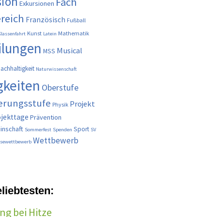
sion
Fach
Exkursionen
reich
Französisch
Fußball
Kunst
Mathematik
Klassenfahrt
Latein
ilungen
Musical
MSS
achhaltigkeit
Naturwissenschaft
gkeiten
Oberstufe
ierungsstufe
Projekt
Physik
ojekttage
Prävention
inschaft
Sport
Sommerfest
Spenden
SV
Wettbewerb
esewettbewerb
liebtesten:
ng bei Hitze