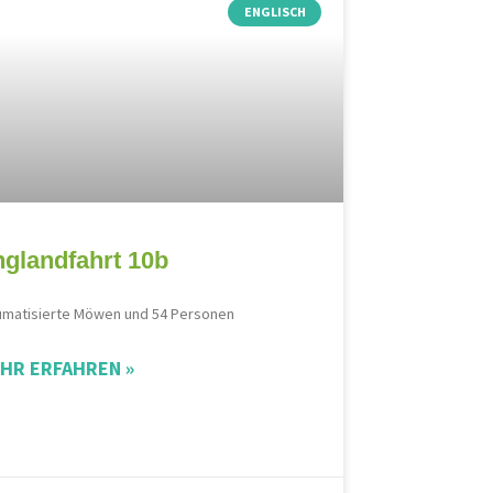
ENGLISCH
glandfahrt 10b
umatisierte Möwen und 54 Personen
HR ERFAHREN »