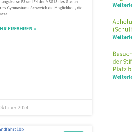
stungskurse E3 und E4 der MSS13 des Stefan-
Weiterl
res-Gymnasiums Schweich die Möglichkeit, die
 Base
Abholu
HR ERFAHREN »
(Schul
Weiterl
Besuch
der Sti
Platz 
Weiterl
 Oktober 2024