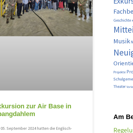
Exkur
Fachbe
Geschichte
Mitte
Musik
N
Neui
Orient
Pr
Projekte
Schulgeme
Theater
Vorl
kursion zur Air Base in
pangdahlem
Am Be
05. September 2024 hatten die Englisch-
Regelu