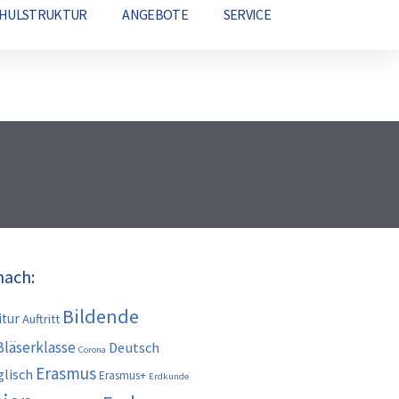
CHULSTRUKTUR
ANGEBOTE
SERVICE
nach:
Bildende
itur
Auftritt
Bläserklasse
Deutsch
Corona
Erasmus
glisch
Erasmus+
Erdkunde