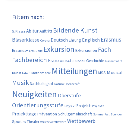
Filtern nach:
Bildende Kunst
Abitur
Auftritt
5. Klasse
Erasmus
Bläserklasse
Deutsch
Englisch
Ehrung
Corona
Exkursion
Fach
Exkursionen
Erasmus+
Erdkunde
Fachbereich
Französisch
Geschichte
Fußball
Klassenfahrt
Mitteilungen
Musical
MSS
Kunst
Mathematik
Latein
Musik
Nachhaltigkeit
Naturwissenschaft
Neuigkeiten
Oberstufe
Orientierungsstufe
Projekt
Physik
Projekte
Projekttage
Prävention
Schulgemeinschaft
Sommerfest
Spenden
Wettbewerb
Sport
Theater
SV
Vorlesewettbewerb