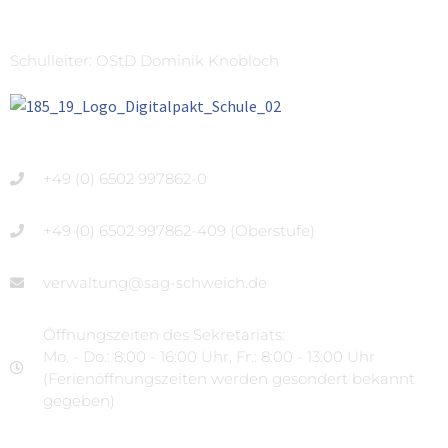
Schulleiter: OStD Dominik Knobloch
+49 (0) 6502 997862-0
+49 (0) 6502 997862-409 (Oberstufe)
verwaltung@sag-schweich.de
Öffnungszeiten des Sekretariats:
Mo. - Do.: 8:00 - 16:00 Uhr, Fr.: 8:00 - 13:00 Uhr
(Ferienöffnungszeiten werden gesondert bekannt
gegeben)